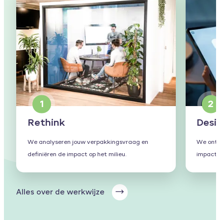
1
2
Rethink
Desi
We analyseren jouw verpakkingsvraag en
We ontw
definiëren de impact op het milieu.
impact 
Alles over de werkwijze