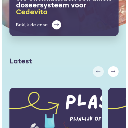
doseersysteem voor
Een remake van de dop
Cedevita
voor
Go-Tan
Bekijk de case
Bekijk de case
Latest