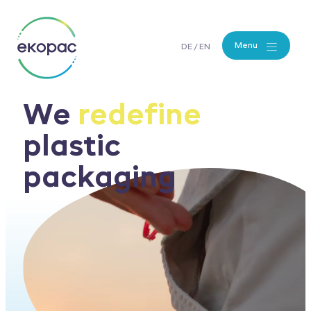
Menu
DE
EN
We
redefine
plastic
packaging