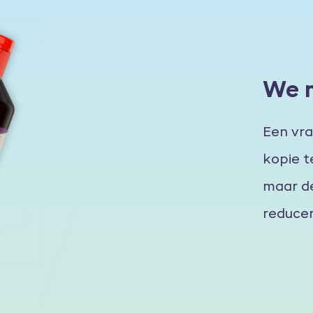
We 
Een vra
kopie t
maar de
reducer