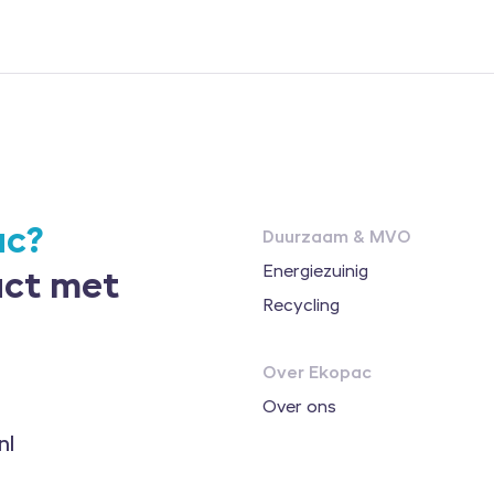
ac?
Duurzaam & MVO
Energiezuinig
act met
Recycling
Over Ekopac
Over ons
nl