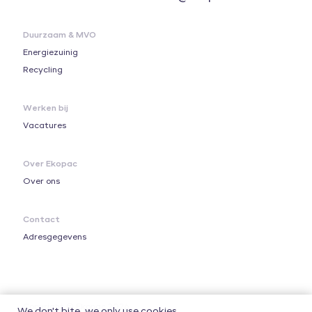
Duurzaam & MVO
Energiezuinig
Recycling
Werken bij
Vacatures
Over Ekopac
Over ons
Contact
Adresgegevens
Copyright © Ekopac 2026
We don't bite, we only use cookies